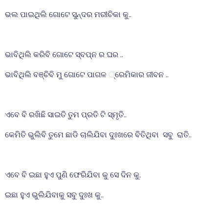
ଭଲ ପାଇଥିଲି ଗୋଟେ ସୁନ୍ଦର ମରୀଚିକା କୁ..
ଭାବିଥିଲି କରିବି ଗୋଟେ ସ୍ବପ୍ନ ର ଘର ..
ଭାବିଥିଲି ବଞ୍ଚିବି ମୁ ଗୋଟେ ପାଗଳ ୍ରେମିକାର ଜୀବନ ..
ଏବେ ବି ରଖିଛି ସାଇତି ତୁମ ପ୍ରତି ଟି ସ୍ମୃତି..
କେମିତି ଭୁଲିବି ତୁମେ ଛାଡି ଚାଲିଯିବା ଦୁଃଖରେ ବିତିଥିବା ସବୁ ରାତି..
ଏବେ ବି ଇଛା ହୁଏ ପୁଣି ଫେରିଯିବା କୁ ସେ ଦିନ କୁ.
ଇଛା ହୁଏ ଭୁଲିଯିବାକୁ ସବୁ ଦୁଃଖ କୁ..