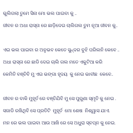
ଭୁଲିଗଲା ତୁମେ ସିନା ମୋ ଭଲ ପାଇବା କୁ ..
ଜୀବନ ର ଅଧା ରାସ୍ତା ରେ ଛାଡ଼ିଦେଇ ଚାଲିଗଲ ତୁମ ନୂଆ ଜୀବନ କୁ..
ଏଇ ଭଲ ପାଇବା ର ଅନୁଭବ କେତେ ସୁନ୍ଦର ବୁଝି ପରିଲନି କେବେ ..
ଅଧା ରାସ୍ତା ରେ ଛାଡି ଦେଇ ଚାଲି ଗଲ ମତେ ଏକୁଟିଆ କରି
କେମିତି ବଞ୍ଚିବି ମୁ ଏଇ ଭଙ୍ଗା ହୃଦୟ କୁ ନେଇ ଭାବୀଛ କେବେ..
ଜୀବନ ର ବାକି ମୁହୂର୍ତ ରେ ବଞ୍ଚିଯିବି ମୁ ସେ ପୁରୁଣା ସ୍ମୃତି କୁ ନେଇ .
ସଜାଡି ରଖିଥିବି ସେ ପ୍ରତିଟି ମୁହୂର୍ତ ମୋ ଶେଷ ନିଶ୍ୱାସ ଯାଏ.
ମନ ରେ ଭଲ ପାଇବା ଆଉ ଆଖି ରେ ସେ ଅଧୁରା ସ୍ବପ୍ନ କୁ ନେଇ.