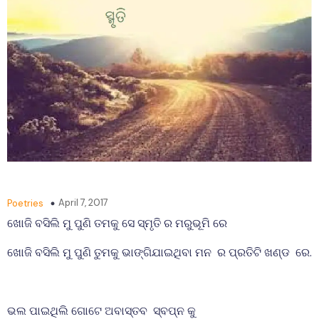
April 7, 2017
Poetries
ଖୋଜି ବସିଲି ମୁ ପୁଣି ତମକୁ ସେ ସ୍ମୃତି ର ମରୁଭୂମି ରେ
ଖୋଜି ବସିଲି ମୁ ପୁଣି ତୁମକୁ ଭାଙ୍ଗିଯାଇଥିବା ମନ ର ପ୍ରତିଟି ଖଣ୍ଡ ରେ.
ଭଲ ପାଇଥିଲି ଗୋଟେ ଅବାସ୍ତବ ସ୍ବପ୍ନ କୁ