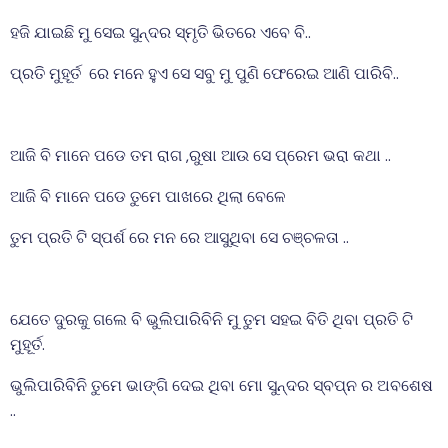
ହଜି ଯାଇଛି ମୁ ସେଇ ସୁନ୍ଦର ସ୍ମୃତି ଭିତରେ ଏବେ ବି..
ପ୍ରତି ମୁହୂର୍ତ ରେ ମନେ ହୁଏ ସେ ସବୁ ମୁ ପୁଣି ଫେରେଇ ଆଣି ପାରିବି..
ଆଜି ବି ମାନେ ପଡେ ତମ ରାଗ ,ରୁଷା ଆଉ ସେ ପ୍ରେମ ଭରା କଥା ..
ଆଜି ବି ମାନେ ପଡେ ତୁମେ ପାଖରେ ଥିଲା ବେଳେ
ତୁମ ପ୍ରତି ଟି ସ୍ପର୍ଶ ରେ ମନ ରେ ଆସୁଥିବା ସେ ଚଞ୍ଚଳତା ..
ଯେତେ ଦୁରକୁ ଗଲେ ବି ଭୁଲିପାରିବିନି ମୁ ତୁମ ସହଇ ବିତି ଥିବା ପ୍ରତି ଟି
ମୁହୂର୍ତ.
ଭୁଲିପାରିବିନି ତୁମେ ଭାଙ୍ଗି ଦେଇ ଥିବା ମୋ ସୁନ୍ଦର ସ୍ବପ୍ନ ର ଅବଶେଷ
..